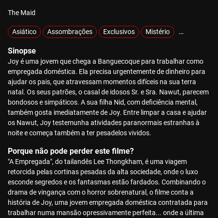
The Maid
Asiático
Assombrações
Exclusivos
Mistério
MOTELX
Sinopse
Joy é uma jovem que chega a Banguecoque para trabalhar como
empregada doméstica. Ela precisa urgentemente de dinheiro para
ajudar os pais, que atravessam momentos difíceis na sua terra
natal. Os seus patrões, o casal de idosos Sr. e Sra. Nawut, parecem
bondosos e simpáticos. A sua filha Nid, com deficiência mental,
também gosta imediatamente de Joy. Entre limpar a casa e ajudar
os Nawut, Joy testemunha atividades paranormais estranhas à
noite e começa também a ter pesadelos vividos.
Porque não pode perder este filme?
"A Empregada", do tailandês Lee Thongkham, é uma viagem
retorcida pelas cortinas pesadas da alta sociedade, onde o luxo
esconde segredos e os fantasmas estão fardados. Combinando o
drama de vingança com o horror sobrenatural, o filme conta a
história de Joy, uma jovem empregada doméstica contratada para
trabalhar numa mansão opressivamente perfeita... onde a última