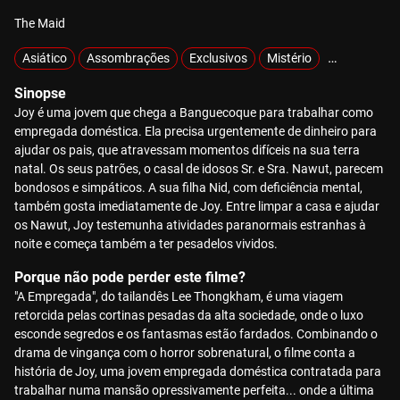
The Maid
Asiático
Assombrações
Exclusivos
Mistério
MOTELX
Sinopse
Joy é uma jovem que chega a Banguecoque para trabalhar como
empregada doméstica. Ela precisa urgentemente de dinheiro para
ajudar os pais, que atravessam momentos difíceis na sua terra
natal. Os seus patrões, o casal de idosos Sr. e Sra. Nawut, parecem
bondosos e simpáticos. A sua filha Nid, com deficiência mental,
também gosta imediatamente de Joy. Entre limpar a casa e ajudar
os Nawut, Joy testemunha atividades paranormais estranhas à
noite e começa também a ter pesadelos vividos.
Porque não pode perder este filme?
"A Empregada", do tailandês Lee Thongkham, é uma viagem
retorcida pelas cortinas pesadas da alta sociedade, onde o luxo
esconde segredos e os fantasmas estão fardados. Combinando o
drama de vingança com o horror sobrenatural, o filme conta a
história de Joy, uma jovem empregada doméstica contratada para
trabalhar numa mansão opressivamente perfeita... onde a última