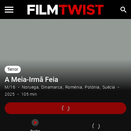
Trailer
Terror
A Meia-Irmã Feia
M/16
Noruega
Dinamarca
Roménia
Polónia
Suécia
2025
105 min