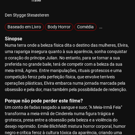
Trailer
Den Stygge Stesøsteren
Baseado em Livro
Body Horror
Comédia
Exclusivos
Sinopse
Numa terra onde a beleza física dita o destino das mulheres, Elvira,
uma rapariga insegura quanto à sua aparência, sonha conquistar
o coração do príncipe Julian. No entanto, para se tornar a sua
preferida no grande baile, terá de competir com a beleza da sua
meia-irmã, Agnes. Entre manipulações, rituais grotescos e uma
competição feroz pela perfeição física, que envolve terríveis
operações plásticas, Elvira embarca numa jornada marcada pela
obsessão e pela dor, mas também pela possibilidade de redenção.
Porque não pode perder este filme?
Um conto de fadas rasgado a sangue e suor, "A Meia-Irmã Feia"
transforma a meia-irmã de Cinderela numa figura trágica e
grotesca, presa entre a obsessão pela beleza e a violência do
desejo reprimido. Emilie Blichfeldt mistura horror corporal, humor
negro e crítica feroz à cultura tóxica da aparência, criando uma