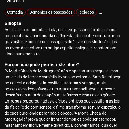
Evil Dead II
Comédia
Demónios e Possessões
Isolados
Sobrenatural
Sinopse
Ash e a sua namorada, Linda, decidem passar o fim de semana
numa cabana abandonada na floresta. No local, encontram uma
gravação de áudio com passagens do "Livro dos Mortos", cujas
palavras despertam um antigo espírito maligno e transformam
Linda num monstro.
Porque não pode perder este filme?
"A Morte Chega de Madrugada" não é apenas uma sequela, mas
um delírio de terror e comédia levado ao extremo. Sam Raimi pega
no conceito original e intensifica tudo: mais sangue, mais
possessões demoníacas e um Bruce Campbell absolutamente
desenfreado num dos papéis mais físicos e icónicos do género.
Entre sustos, gargalhadas e efeitos práticos que desafiam as leis
da física (e do bom senso), o filme transforma-se num espetáculo
de caos puro, onde parar não é opção. "A Morte Chega de
Madrugada" prova que enfrentar demónios pode ser aterrador...
mas também incrivelmente divertido. E convenhamos, qualquer