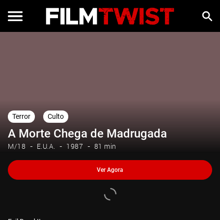
Ver Agora
Terror
Culto
A Morte Chega de Madrugada
M/18
E.U.A.
1987
81 min
Ver Agora