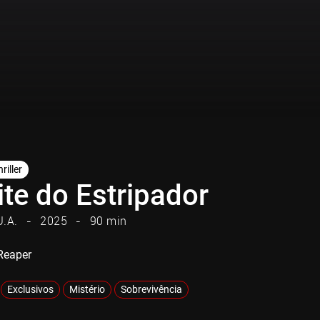
riller
te do Estripador
U.A.
2025
90 min
 Reaper
Exclusivos
Mistério
Sobrevivência