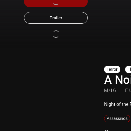
Trailer
Terror
Th
A Noi
M/16
E.
Night of the
Assassinos