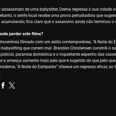
l assassinato de uma babysitter, Deena regressa à sua cidade na
etanto, o xerife local recebe uma prova perturbadora que suge
o acumulando, fica claro que o assassino ainda não terminou o s
ode perder este filme?
itocentista filmado com um estilo contemporâneo, "A Noite do Es
e babysitting que correm mal. Brandon Christensen constrói o
 policial, paranoia doméstica e o inquietante espectro das cas
 e a ameaça aumenta mais pelo que é sugerido do que pelo que 
oderna, "A Noite do Estripador" oferece um regresso eficaz ao t
.