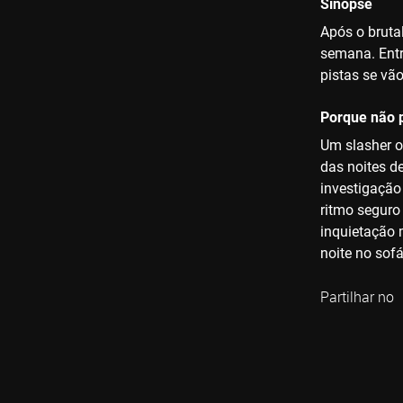
Sinopse
Após o bruta
semana. Entr
pistas se vã
Porque não p
Um slasher o
das noites d
investigação
ritmo seguro
inquietação m
noite no sofá
Partilhar no