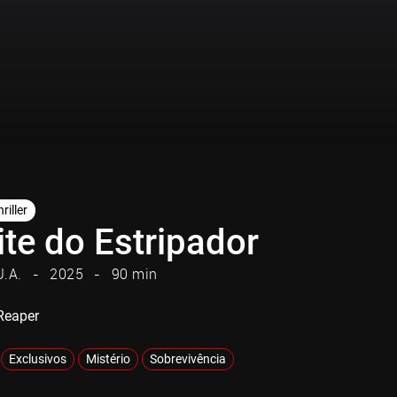
riller
te do Estripador
U.A.
2025
90 min
 Reaper
Exclusivos
Mistério
Sobrevivência