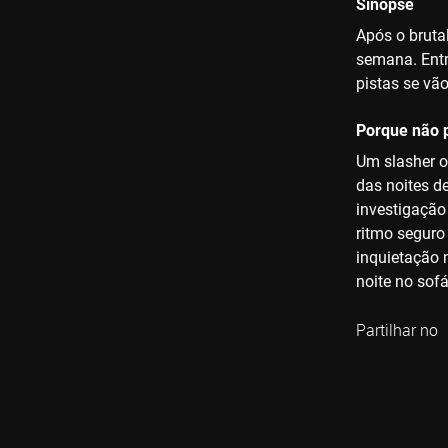
Sinopse
Após o bruta
semana. Entr
pistas se vã
Porque não p
Um slasher o
das noites d
investigação
ritmo seguro
inquietação m
noite no sofá
Partilhar no