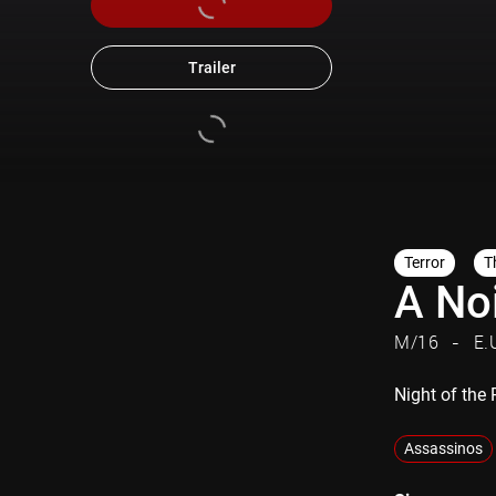
Trailer
Terror
Th
A Noi
M/16
E.
Night of the
Assassinos