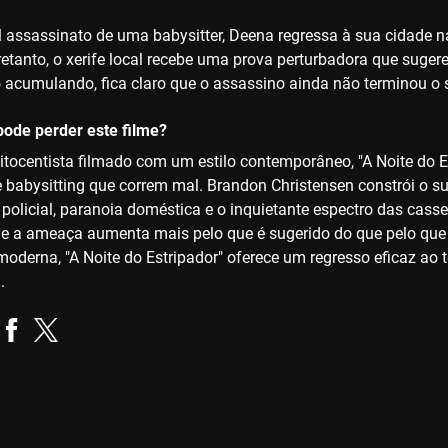
l assassinato de uma babysitter, Deena regressa à sua cidade na
etanto, o xerife local recebe uma prova perturbadora que suge
o acumulando, fica claro que o assassino ainda não terminou o s
ode perder este filme?
itocentista filmado com um estilo contemporâneo, "A Noite do Es
e babysitting que correm mal. Brandon Christensen constrói o
 policial, paranoia doméstica e o inquietante espectro das cas
 e a ameaça aumenta mais pelo que é sugerido do que pelo que 
oderna, "A Noite do Estripador" oferece um regresso eficaz ao t
.