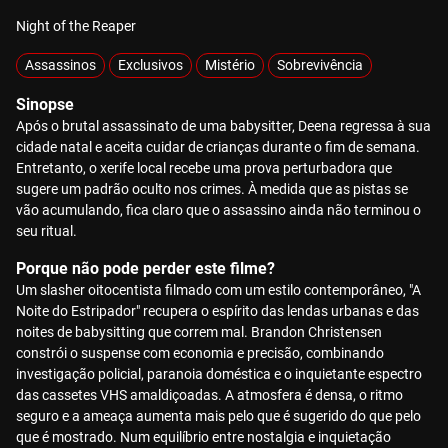
Night of the Reaper
Assassinos
Exclusivos
Mistério
Sobrevivência
Sinopse
Após o brutal assassinato de uma babysitter, Deena regressa à sua
cidade natal e aceita cuidar de crianças durante o fim de semana.
Entretanto, o xerife local recebe uma prova perturbadora que
sugere um padrão oculto nos crimes. À medida que as pistas se
vão acumulando, fica claro que o assassino ainda não terminou o
seu ritual.
Porque não pode perder este filme?
Um slasher oitocentista filmado com um estilo contemporâneo, "A
Noite do Estripador" recupera o espírito das lendas urbanas e das
noites de babysitting que correm mal. Brandon Christensen
constrói o suspense com economia e precisão, combinando
investigação policial, paranoia doméstica e o inquietante espectro
das cassetes VHS amaldiçoadas. A atmosfera é densa, o ritmo
seguro e a ameaça aumenta mais pelo que é sugerido do que pelo
que é mostrado. Num equilíbrio entre nostalgia e inquietação