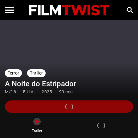
Trailer
Terror
Thriller
A Noite do Estripador
M/16
E.U.A.
2025
90 min
Trailer