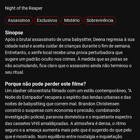
Night of the Reaper
Assassinos
Exclusivos
Mistério
Sobrevivência
Sinopse
Após o brutal assassinato de uma babysitter, Deena regressa à sua
cidade natal e aceita cuidar de crianças durante o fim de semana.
Entretanto, o xerife local recebe uma prova perturbadora que
sugere um padrão oculto nos crimes. À medida que as pistas se
vão acumulando, fica claro que o assassino ainda não terminou o
seu ritual.
Porque não pode perder este filme?
Um slasher oitocentista filmado com um estilo contemporâneo, "A
Noite do Estripador" recupera o espírito das lendas urbanas e das
noites de babysitting que correm mal. Brandon Christensen
constrói o suspense com economia e precisão, combinando
investigação policial, paranoia doméstica e o inquietante espectro
das cassetes VHS amaldiçoadas. A atmosfera é densa, o ritmo
seguro e a ameaça aumenta mais pelo que é sugerido do que pelo
que é mostrado. Num equilíbrio entre nostalgia e inquietação