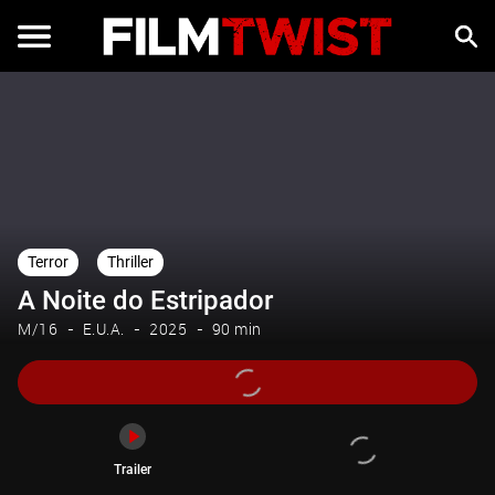
Trailer
Terror
Thriller
A Noite do Estripador
M/16
E.U.A.
2025
90 min
Trailer