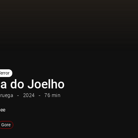
Terror
a do Joelho
ruega
2024
76 min
nee
Gore