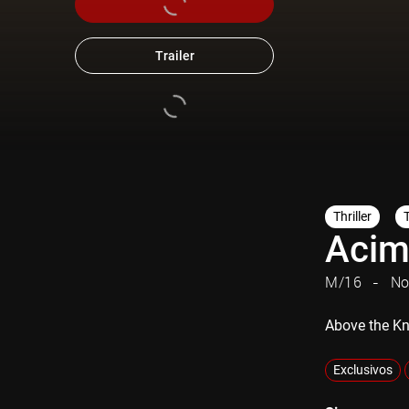
Trailer
Thriller
Acim
M/16
No
Above the K
Exclusivos