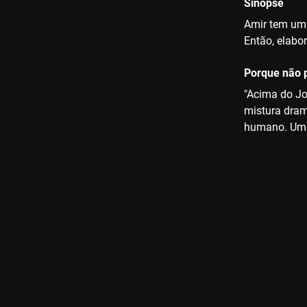
Sinopse
Amir tem um 
Então, elabo
Porque não p
"Acima do Joe
mistura dram
humano. Uma 