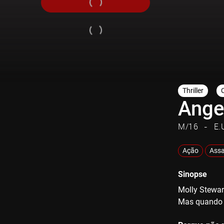
Thriller
Ange
M/16
E.
Ação
Assa
Sinopse
Molly Stewar
Mas quando u