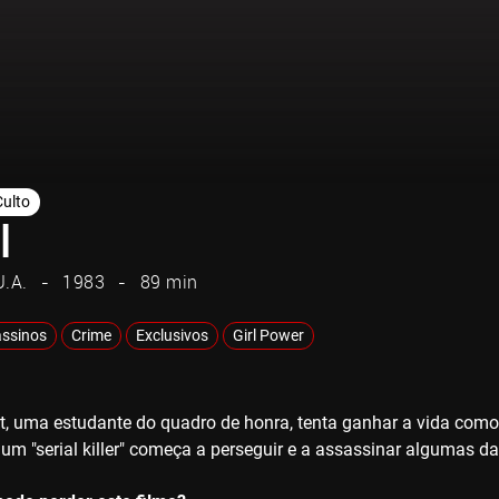
Culto
l
U.A.
1983
89 min
ssinos
Crime
Exclusivos
Girl Power
t, uma estudante do quadro de honra, tenta ganhar a vida como 
m "serial killer" começa a perseguir e a assassinar algumas das