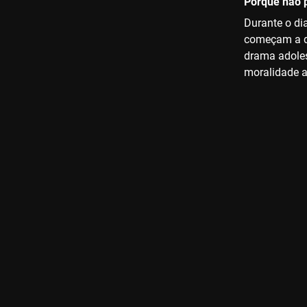
Porque não p
Durante o di
começam a de
drama adoles
moralidade a