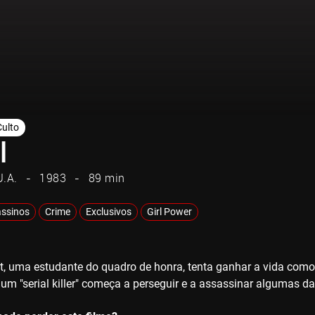
Culto
l
U.A.
1983
89 min
ssinos
Crime
Exclusivos
Girl Power
t, uma estudante do quadro de honra, tenta ganhar a vida como 
m "serial killer" começa a perseguir e a assassinar algumas das