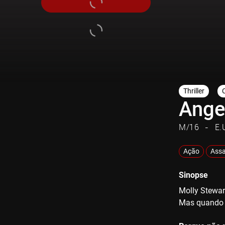
Thriller
Ange
M/16
E.
Ação
Assa
Sinopse
Molly Stewar
Mas quando u