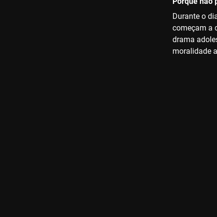
Porque não p
Durante o di
começam a de
drama adoles
moralidade a