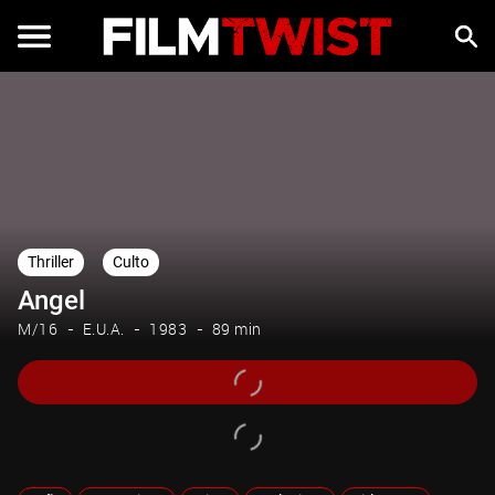
Thriller
Culto
Angel
M/16
E.U.A.
1983
89 min