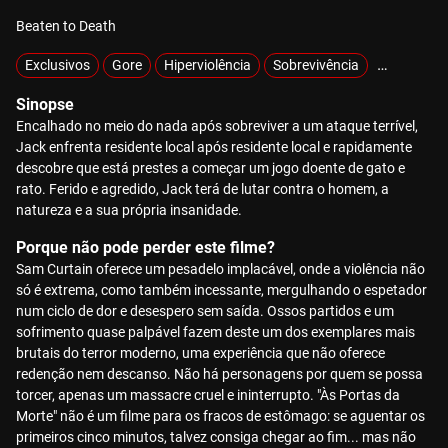
Beaten to Death
Exclusivos
Gore
Hiperviolência
Sobrevivência
Vingança
Sinopse
Encalhado no meio do nada após sobreviver a um ataque terrível,
Jack enfrenta residente local após residente local e rapidamente
descobre que está prestes a começar um jogo doente de gato e
rato. Ferido e agredido, Jack terá de lutar contra o homem, a
natureza e a sua própria insanidade.
Porque não pode perder este filme?
Sam Curtain oferece um pesadelo implacável, onde a violência não
só é extrema, como também incessante, mergulhando o espetador
num ciclo de dor e desespero sem saída. Ossos partidos e um
sofrimento quase palpável fazem deste um dos exemplares mais
brutais do terror moderno, uma experiência que não oferece
redenção nem descanso. Não há personagens por quem se possa
torcer, apenas um massacre cruel e ininterrupto. "Às Portas da
Morte" não é um filme para os fracos de estômago: se aguentar os
primeiros cinco minutos, talvez consiga chegar ao fim... mas não