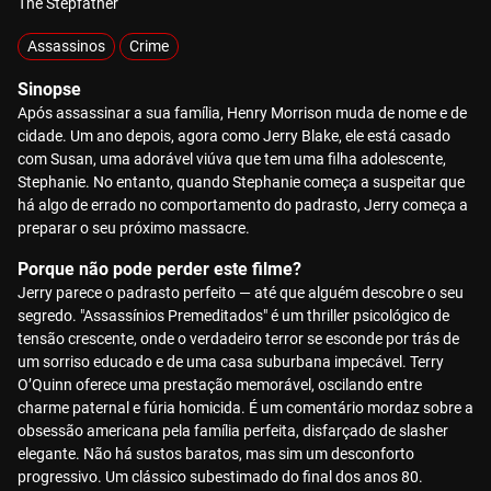
The Stepfather
Assassinos
Crime
Sinopse
Após assassinar a sua família, Henry Morrison muda de nome e de
cidade. Um ano depois, agora como Jerry Blake, ele está casado
com Susan, uma adorável viúva que tem uma filha adolescente,
Stephanie. No entanto, quando Stephanie começa a suspeitar que
há algo de errado no comportamento do padrasto, Jerry começa a
preparar o seu próximo massacre.
Porque não pode perder este filme?
Jerry parece o padrasto perfeito — até que alguém descobre o seu
segredo. "Assassínios Premeditados" é um thriller psicológico de
tensão crescente, onde o verdadeiro terror se esconde por trás de
um sorriso educado e de uma casa suburbana impecável. Terry
O’Quinn oferece uma prestação memorável, oscilando entre
charme paternal e fúria homicida. É um comentário mordaz sobre a
obsessão americana pela família perfeita, disfarçado de slasher
elegante. Não há sustos baratos, mas sim um desconforto
progressivo. Um clássico subestimado do final dos anos 80.