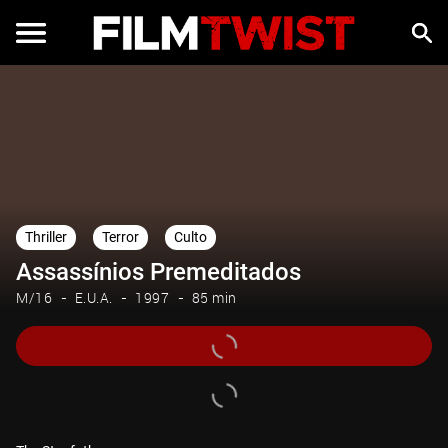
Thriller
Terror
Culto
Assassínios Premeditados
M/16
E.U.A.
1997
85 min