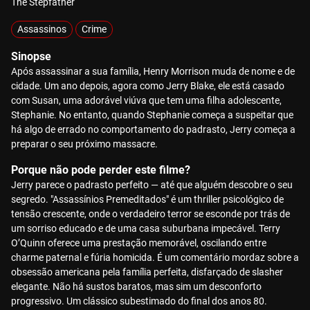
The Stepfather
Assassinos
Crime
Sinopse
Após assassinar a sua família, Henry Morrison muda de nome e de
cidade. Um ano depois, agora como Jerry Blake, ele está casado
com Susan, uma adorável viúva que tem uma filha adolescente,
Stephanie. No entanto, quando Stephanie começa a suspeitar que
há algo de errado no comportamento do padrasto, Jerry começa a
preparar o seu próximo massacre.
Porque não pode perder este filme?
Jerry parece o padrasto perfeito — até que alguém descobre o seu
segredo. "Assassínios Premeditados" é um thriller psicológico de
tensão crescente, onde o verdadeiro terror se esconde por trás de
um sorriso educado e de uma casa suburbana impecável. Terry
O’Quinn oferece uma prestação memorável, oscilando entre
charme paternal e fúria homicida. É um comentário mordaz sobre a
obsessão americana pela família perfeita, disfarçado de slasher
elegante. Não há sustos baratos, mas sim um desconforto
progressivo. Um clássico subestimado do final dos anos 80.