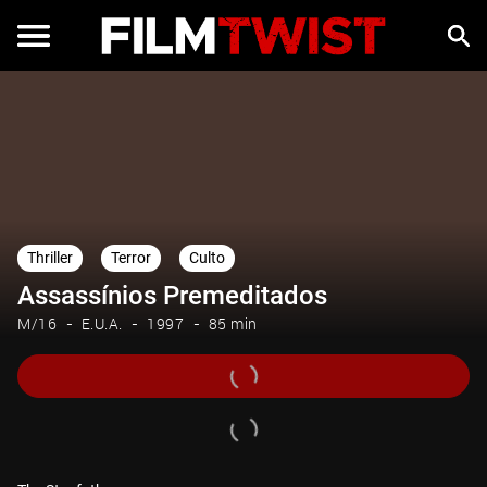
Thriller
Terror
Culto
Assassínios Premeditados
M/16
E.U.A.
1997
85 min