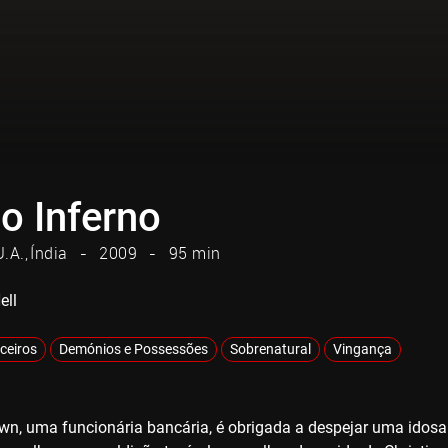
o Inferno
U.A.
Índia
2009
95 min
ell
iceiros
Demónios e Possessões
Sobrenatural
Vingança
own, uma funcionária bancária, é obrigada a despejar uma idos