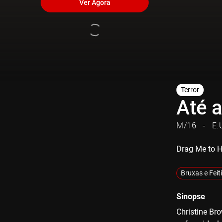
Ver Agora
Terror
Até a
M/16
E.
Drag Me to H
Bruxas e Feit
Sinopse
Christine Br