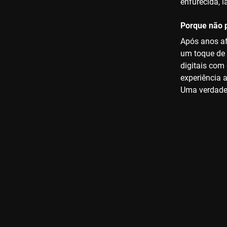
enfurecida, 
Porque não p
Após anos af
um toque de 
digitais com
experiência 
Uma verdadei