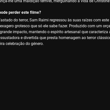
lança-lhe uma maldição terrível, mergulhando a vida de Christine
ode perder este filme?
astado do terror, Sam Raimi regressou às suas raízes com este 
exagero grotesco que só ele sabe fazer. Produzido com um orçam
 grande impacto, mantendo o espírito artesanal que caracteriza 
assustadora e divertida que presta homenagem ao terror clássico
ra celebração do género.