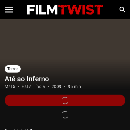
Terror
Até ao Inferno
M/16
E.U.A.
Índia
2009
95 min