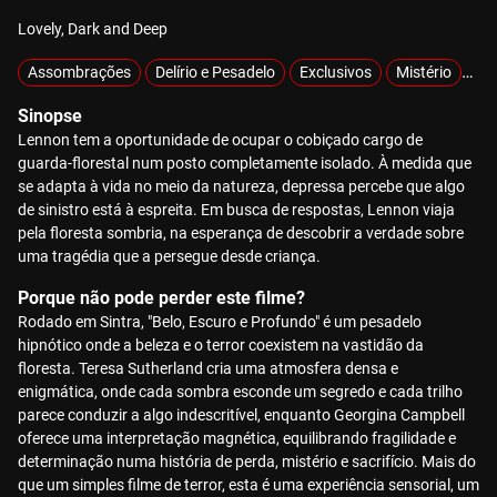
Lovely, Dark and Deep
Assombrações
Delírio e Pesadelo
Exclusivos
Mistério
MO
Sinopse
Lennon tem a oportunidade de ocupar o cobiçado cargo de
guarda-florestal num posto completamente isolado. À medida que
se adapta à vida no meio da natureza, depressa percebe que algo
de sinistro está à espreita. Em busca de respostas, Lennon viaja
pela floresta sombria, na esperança de descobrir a verdade sobre
uma tragédia que a persegue desde criança.
Porque não pode perder este filme?
Rodado em Sintra, "Belo, Escuro e Profundo" é um pesadelo
hipnótico onde a beleza e o terror coexistem na vastidão da
floresta. Teresa Sutherland cria uma atmosfera densa e
enigmática, onde cada sombra esconde um segredo e cada trilho
parece conduzir a algo indescritível, enquanto Georgina Campbell
oferece uma interpretação magnética, equilibrando fragilidade e
determinação numa história de perda, mistério e sacrifício. Mais do
que um simples filme de terror, esta é uma experiência sensorial, um