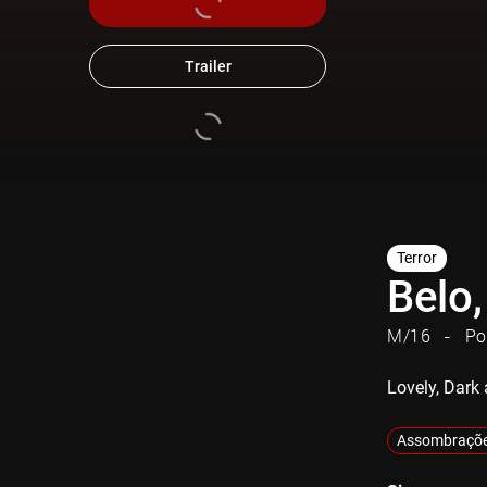
Trailer
Terror
Belo
M/16
Po
Lovely, Dark
Assombraçõ