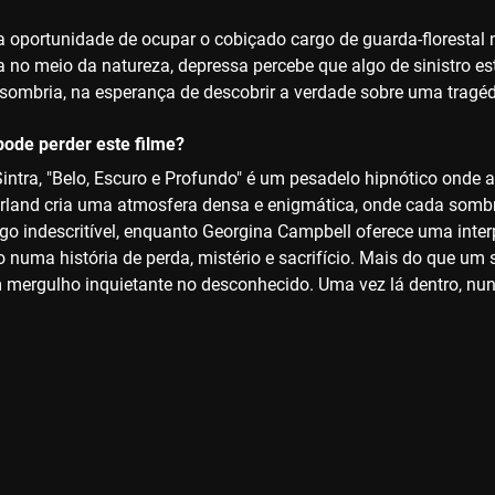
 oportunidade de ocupar o cobiçado cargo de guarda-florestal
a no meio da natureza, depressa percebe que algo de sinistro es
a sombria, na esperança de descobrir a verdade sobre uma tragé
ode perder este filme?
ntra, "Belo, Escuro e Profundo" é um pesadelo hipnótico onde a b
rland cria uma atmosfera densa e enigmática, onde cada sombr
lgo indescritível, enquanto Georgina Campbell oferece uma inter
numa história de perda, mistério e sacrifício. Mais do que um s
m mergulho inquietante no desconhecido. Uma vez lá dentro, nu