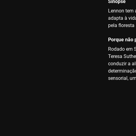
Sinopse
Lennon tem a
adapta à vid
pela florest
Porque não p
Rodado em Si
Teresa Suthe
conduzir a a
determinação 
sensorial, u