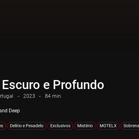
, Escuro e Profundo
rtugal
2023
84 min
 and Deep
es
Delírio e Pesadelo
Exclusivos
Mistério
MOTELX
Sobrena