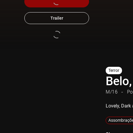
Trailer
Terror
Belo
M/16
Po
Lovely, Dark
Assombraçõ