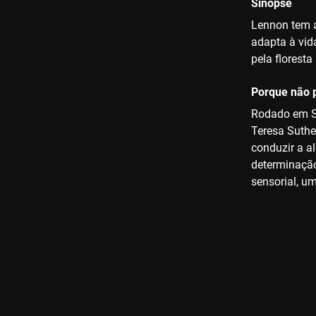
Sinopse
Lennon tem a
adapta à vid
pela florest
Porque não p
Rodado em Si
Teresa Suthe
conduzir a a
determinação 
sensorial, u