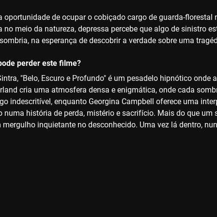
 oportunidade de ocupar o cobiçado cargo de guarda-florestal
a no meio da natureza, depressa percebe que algo de sinistro es
a sombria, na esperança de descobrir a verdade sobre uma tragé
ode perder este filme?
ntra, "Belo, Escuro e Profundo" é um pesadelo hipnótico onde a b
rland cria uma atmosfera densa e enigmática, onde cada sombr
lgo indescritível, enquanto Georgina Campbell oferece uma inter
numa história de perda, mistério e sacrifício. Mais do que um s
m mergulho inquietante no desconhecido. Uma vez lá dentro, nu