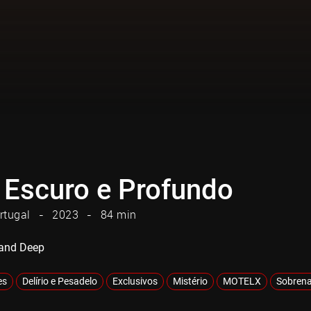
, Escuro e Profundo
rtugal
2023
84 min
 and Deep
es
Delírio e Pesadelo
Exclusivos
Mistério
MOTELX
Sobrena