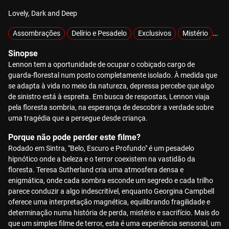
Lovely, Dark and Deep
Assombrações
Delírio e Pesadelo
Exclusivos
Mistério
MO
Sinopse
Lennon tem a oportunidade de ocupar o cobiçado cargo de
guarda-florestal num posto completamente isolado. À medida que
se adapta à vida no meio da natureza, depressa percebe que algo
de sinistro está à espreita. Em busca de respostas, Lennon viaja
pela floresta sombria, na esperança de descobrir a verdade sobre
uma tragédia que a persegue desde criança.
Porque não pode perder este filme?
Rodado em Sintra, "Belo, Escuro e Profundo" é um pesadelo
hipnótico onde a beleza e o terror coexistem na vastidão da
floresta. Teresa Sutherland cria uma atmosfera densa e
enigmática, onde cada sombra esconde um segredo e cada trilho
parece conduzir a algo indescritível, enquanto Georgina Campbell
oferece uma interpretação magnética, equilibrando fragilidade e
determinação numa história de perda, mistério e sacrifício. Mais do
que um simples filme de terror, esta é uma experiência sensorial, um