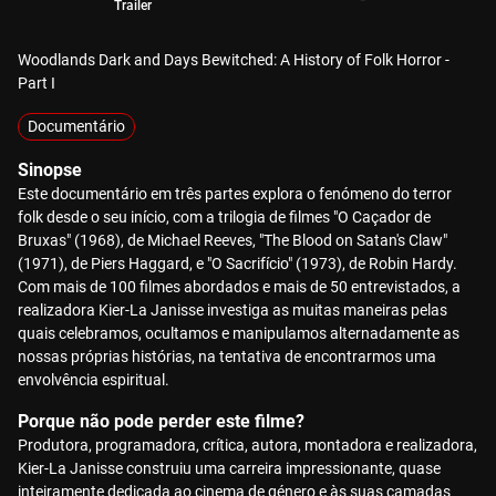
Trailer
Woodlands Dark and Days Bewitched: A History of Folk Horror -
Part I
Documentário
Sinopse
Este documentário em três partes explora o fenómeno do terror
folk desde o seu início, com a trilogia de filmes "O Caçador de
Bruxas" (1968), de Michael Reeves, "The Blood on Satan's Claw"
(1971), de Piers Haggard, e "O Sacrifício" (1973), de Robin Hardy.
Com mais de 100 filmes abordados e mais de 50 entrevistados, a
realizadora Kier-La Janisse investiga as muitas maneiras pelas
quais celebramos, ocultamos e manipulamos alternadamente as
nossas próprias histórias, na tentativa de encontrarmos uma
envolvência espiritual.
Porque não pode perder este filme?
Produtora, programadora, crítica, autora, montadora e realizadora,
Kier-La Janisse construiu uma carreira impressionante, quase
inteiramente dedicada ao cinema de género e às suas camadas