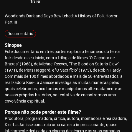
Trailer
Woodlands Dark and Days Bewitched: A History of Folk Horror -
Part III
Documentário
Sinopse
Este documentário em três partes explora o fenómeno do terror
folk desde o seu início, com a trilogia de filmes "O Caçador de
Bruxas" (1968), de Michael Reeves, "The Blood on Satan's Claw"
(1971), de Piers Haggard, e "O Sacrifício" (1973), de Robin Hardy.
Com mais de 100 filmes abordados e mais de 50 entrevistados, a
realizadora Kier-La Janisse investiga as muitas maneiras pelas
quais celebramos, ocultamos e manipulamos alternadamente as
nossas próprias histórias, na tentativa de encontrarmos uma
envolvência espiritual.
Porque não pode perder este filme?
Produtora, programadora, crítica, autora, montadora e realizadora,
Kier-La Janisse construiu uma carreira impressionante, quase
inteiramente dedicada ao cinema de género e às suas camadas