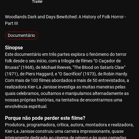
Trailer
Woodlands Dark and Days Bewitched: A History of Folk Horror -
Part III
Documentário
Sinopse
Este documentário em três partes explora o fenómeno do terror
folk desde o seu início, com a trilogia de filmes "O Caçador de
Bruxas" (1968), de Michael Reeves, "The Blood on Satan's Claw"
(1971), de Piers Haggard, e "O Sacrifício" (1973), de Robin Hardy.
Com mais de 100 filmes abordados e mais de 50 entrevistados, a
realizadora Kier-La Janisse investiga as muitas maneiras pelas
quais celebramos, ocultamos e manipulamos alternadamente as
nossas próprias histórias, na tentativa de encontrarmos uma
envolvência espiritual.
Porque não pode perder este filme?
Produtora, programadora, crítica, autora, montadora e realizadora,
Kier-La Janisse construiu uma carreira impressionante, quase
inteiramente dedicada ao cinema de género e às suas camadas