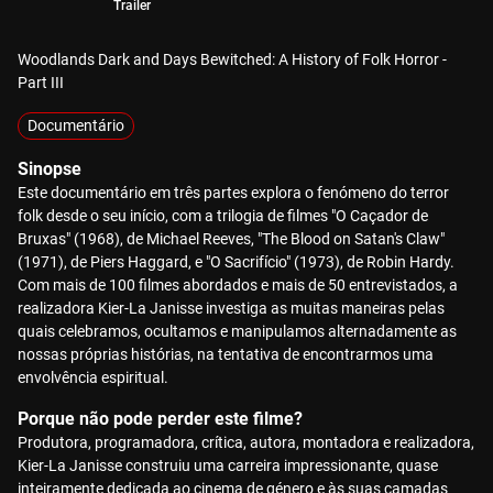
Trailer
Woodlands Dark and Days Bewitched: A History of Folk Horror -
Part III
Documentário
Sinopse
Este documentário em três partes explora o fenómeno do terror
folk desde o seu início, com a trilogia de filmes "O Caçador de
Bruxas" (1968), de Michael Reeves, "The Blood on Satan's Claw"
(1971), de Piers Haggard, e "O Sacrifício" (1973), de Robin Hardy.
Com mais de 100 filmes abordados e mais de 50 entrevistados, a
realizadora Kier-La Janisse investiga as muitas maneiras pelas
quais celebramos, ocultamos e manipulamos alternadamente as
nossas próprias histórias, na tentativa de encontrarmos uma
envolvência espiritual.
Porque não pode perder este filme?
Produtora, programadora, crítica, autora, montadora e realizadora,
Kier-La Janisse construiu uma carreira impressionante, quase
inteiramente dedicada ao cinema de género e às suas camadas