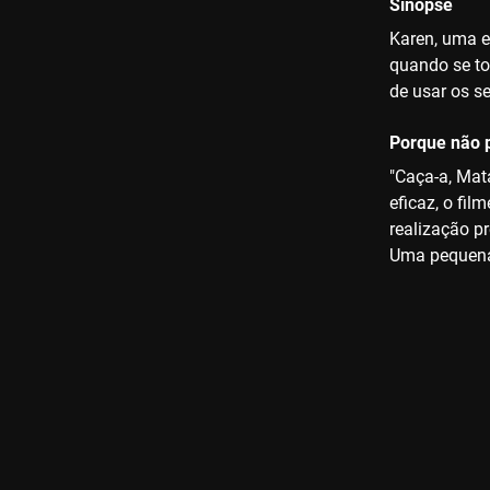
Sinopse
Karen, uma e
quando se to
de usar os se
Porque não p
"Caça-a, Mat
eficaz, o fi
realização p
Uma pequena 