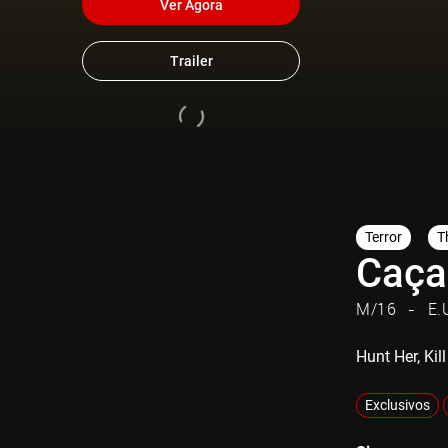
Ver Agora
Trailer
Terror
Th
Caça
M/16
E.
Hunt Her, Kill
Exclusivos