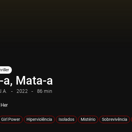
riller
-a, Mata-a
U.A.
2022
86 min
 Her
Girl Power
Hiperviolência
Isolados
Mistério
Sobrevivência