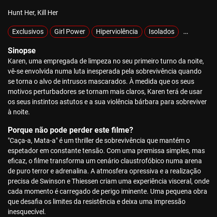
Hunt Her, Kill Her
Exclusivos
Girl Power
Hiperviolência
Isolados
Mistério
Sinopse
Karen, uma empregada de limpeza no seu primeiro turno da noite,
vê-se envolvida numa luta inesperada pela sobrevivência quando
se torna o alvo de intrusos mascarados. À medida que os seus
motivos perturbadores se tornam mais claros, Karen terá de usar
os seus instintos astutos e a sua violência bárbara para sobreviver
à noite.
Porque não pode perder este filme?
"Caça-a, Mata-a" é um thriller de sobrevivência que mantém o
espetador em constante tensão. Com uma premissa simples, mas
eficaz, o filme transforma um cenário claustrofóbico numa arena
de puro terror e adrenalina. A atmosfera opressiva e a realização
precisa de Swinson e Thiessen criam uma experiência visceral, onde
cada momento é carregado de perigo iminente. Uma pequena obra
que desafia os limites da resistência e deixa uma impressão
inesquecível.