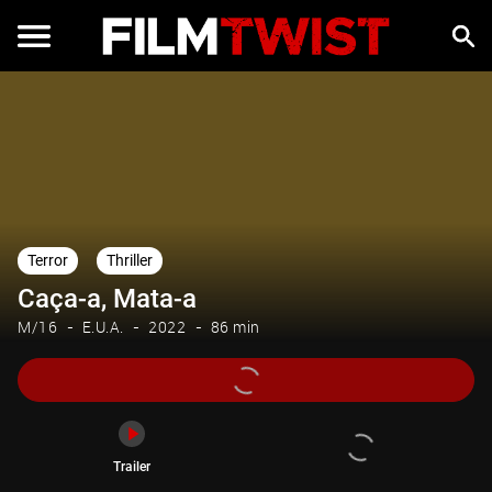
Trailer
Terror
Thriller
Caça-a, Mata-a
M/16
E.U.A.
2022
86 min
Trailer