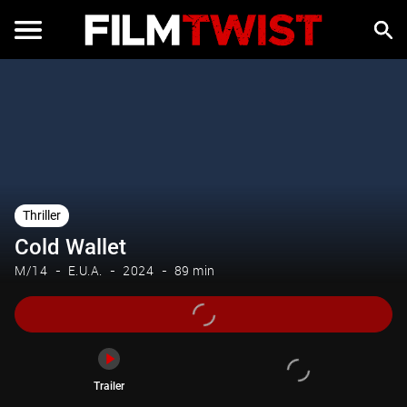
Trailer
Thriller
Cold Wallet
M/14
E.U.A.
2024
89 min
Trailer