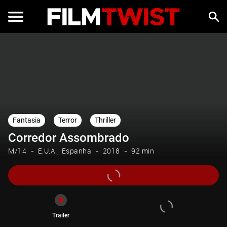
Trailer
Fantasia
Terror
Thriller
Corredor Assombrado
M/14
E.U.A.
Espanha
2018
92 min
Trailer