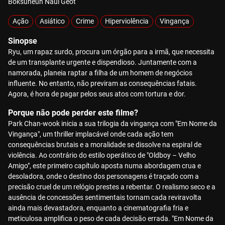
Boksuneun Naui Geot
Ação
Asiático
Crime
Hiperviolência
Vingança
Sinopse
Ryu, um rapaz surdo, procura um órgão para a irmã, que necessita
de um transplante urgente e dispendioso. Juntamente com a
namorada, planeia raptar a filha de um homem de negócios
influente. No entanto, não previram as consequências fatais.
Agora, é hora de pagar pelos seus atos com tortura e dor.
Porque não pode perder este filme?
Park Chan-wook inicia a sua trilogia da vingança com "Em Nome da
Vingança", um thriller implacável onde cada ação tem
consequências brutais e a moralidade se dissolve na espiral de
violência. Ao contrário do estilo operático de "Oldboy – Velho
Amigo", este primeiro capítulo aposta numa abordagem crua e
desoladora, onde o destino dos personagens é traçado com a
precisão cruel de um relógio prestes a rebentar. O realismo seco e a
ausência de concessões sentimentais tornam cada reviravolta
ainda mais devastadora, enquanto a cinematografia fria e
meticulosa amplifica o peso de cada decisão errada. "Em Nome da