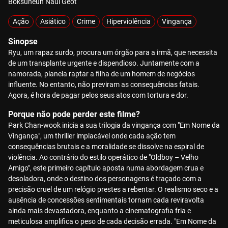
Boksuneun Naui Geot
Ação
Asiático
Crime
Hiperviolência
Vingança
Sinopse
Ryu, um rapaz surdo, procura um órgão para a irmã, que necessita
de um transplante urgente e dispendioso. Juntamente com a
namorada, planeia raptar a filha de um homem de negócios
influente. No entanto, não previram as consequências fatais.
Agora, é hora de pagar pelos seus atos com tortura e dor.
Porque não pode perder este filme?
Park Chan-wook inicia a sua trilogia da vingança com "Em Nome da
Vingança", um thriller implacável onde cada ação tem
consequências brutais e a moralidade se dissolve na espiral de
violência. Ao contrário do estilo operático de "Oldboy – Velho
Amigo", este primeiro capítulo aposta numa abordagem crua e
desoladora, onde o destino dos personagens é traçado com a
precisão cruel de um relógio prestes a rebentar. O realismo seco e a
ausência de concessões sentimentais tornam cada reviravolta
ainda mais devastadora, enquanto a cinematografia fria e
meticulosa amplifica o peso de cada decisão errada. "Em Nome da