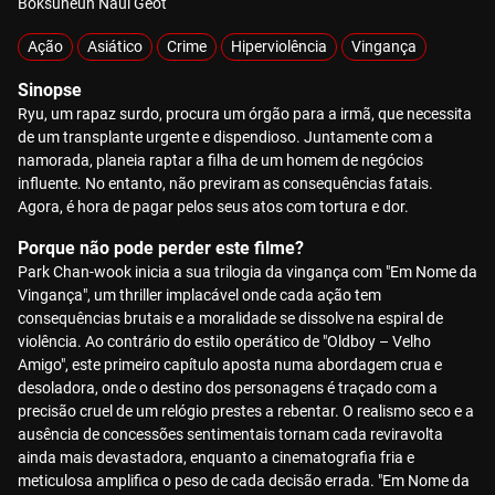
Boksuneun Naui Geot
Ação
Asiático
Crime
Hiperviolência
Vingança
Sinopse
Ryu, um rapaz surdo, procura um órgão para a irmã, que necessita
de um transplante urgente e dispendioso. Juntamente com a
namorada, planeia raptar a filha de um homem de negócios
influente. No entanto, não previram as consequências fatais.
Agora, é hora de pagar pelos seus atos com tortura e dor.
Porque não pode perder este filme?
Park Chan-wook inicia a sua trilogia da vingança com "Em Nome da
Vingança", um thriller implacável onde cada ação tem
consequências brutais e a moralidade se dissolve na espiral de
violência. Ao contrário do estilo operático de "Oldboy – Velho
Amigo", este primeiro capítulo aposta numa abordagem crua e
desoladora, onde o destino dos personagens é traçado com a
precisão cruel de um relógio prestes a rebentar. O realismo seco e a
ausência de concessões sentimentais tornam cada reviravolta
ainda mais devastadora, enquanto a cinematografia fria e
meticulosa amplifica o peso de cada decisão errada. "Em Nome da