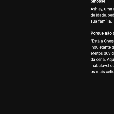
Sinopse
Ashley, uma 
de idade, pe
sua família.
Porque não p
"Está a Cheg
inquietante q
efeitos duvi
da cena. Aqui
inabalável d
os mais céti