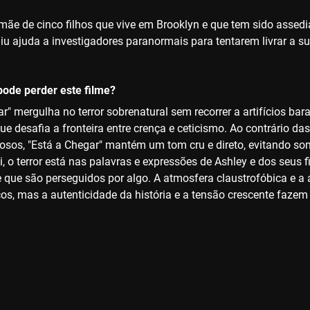
mãe de cinco filhos que vive em Brooklyn e que tem sido assed
diu ajuda a investigadores paranormais para tentarem livrar a s
ode perder este filme?
ar" mergulha no terror sobrenatural sem recorrer a artifícios b
ue desafia a fronteira entre crença e ceticismo. Ao contrário d
dosos, "Está a Chegar" mantém um tom cru e direto, evitando so
, o terror está nas palavras e expressões de Ashley e dos seus f
e que são perseguidos por algo. A atmosfera claustrofóbica e a 
cos, mas a autenticidade da história e a tensão crescente fazem