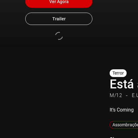
Ver Agora
Trailer
Terror
Está
M/12
E.
It’s Coming
Assombraçõ