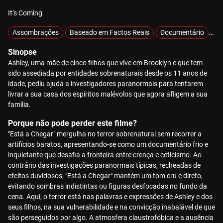
It’s Coming
Assombrações
Baseado em Factos Reais
Documentário
Ex
Sinopse
Ashley, uma mãe de cinco filhos que vive em Brooklyn e que tem
sido assediada por entidades sobrenaturais desde os 11 anos de
idade, pediu ajuda a investigadores paranormais para tentarem
livrar a sua casa dos espíritos malévolos que agora afligem a sua
família.
Porque não pode perder este filme?
"Está a Chegar" mergulha no terror sobrenatural sem recorrer a
artifícios baratos, apresentando-se como um documentário frio e
inquietante que desafia a fronteira entre crença e ceticismo. Ao
contrário das investigações paranormais típicas, recheadas de
efeitos duvidosos, "Está a Chegar" mantém um tom cru e direto,
evitando sombras indistintas ou figuras desfocadas no fundo da
cena. Aqui, o terror está nas palavras e expressões de Ashley e dos
seus filhos, na sua vulnerabilidade e na convicção inabalável de que
são perseguidos por algo. A atmosfera claustrofóbica e a ausência