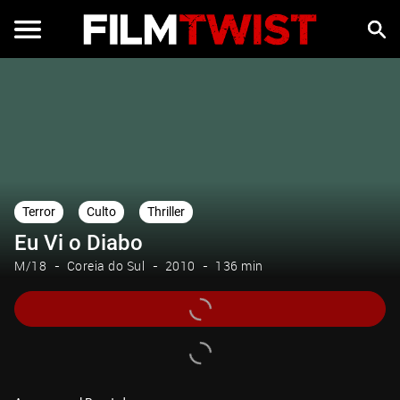
Terror
Culto
Thriller
Eu Vi o Diabo
M/18
Coreia do Sul
2010
136 min