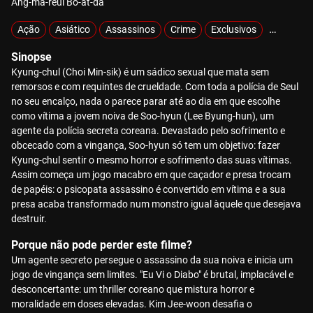
Ang-ma-reul Bo-at-da
Ação
Asiático
Assassinos
Crime
Exclusivos
Hiperviol
Sinopse
Kyung-chul (Choi Min-sik) é um sádico sexual que mata sem
remorsos e com requintes de crueldade. Com toda a polícia de Seul
no seu encalço, nada o parece parar até ao dia em que escolhe
como vítima a jovem noiva de Soo-hyun (Lee Byung-hun), um
agente da polícia secreta coreana. Devastado pelo sofrimento e
obcecado com a vingança, Soo-hyun só tem um objetivo: fazer
Kyung-chul sentir o mesmo horror e sofrimento das suas vítimas.
Assim começa um jogo macabro em que caçador e presa trocam
de papéis: o psicopata assassino é convertido em vítima e a sua
presa acaba transformado num monstro igual àquele que desejava
destruir.
Porque não pode perder este filme?
Um agente secreto persegue o assassino da sua noiva e inicia um
jogo de vingança sem limites. "Eu Vi o Diabo" é brutal, implacável e
desconcertante: um thriller coreano que mistura horror e
moralidade em doses elevadas. Kim Jee-woon desafia o