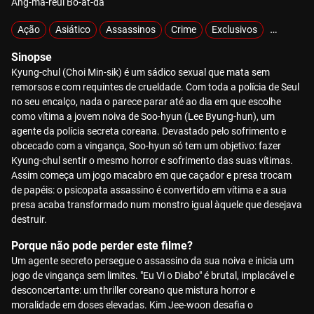
Ang-ma-reul Bo-at-da
Ação
Asiático
Assassinos
Crime
Exclusivos
Hiperviol
Sinopse
Kyung-chul (Choi Min-sik) é um sádico sexual que mata sem
remorsos e com requintes de crueldade. Com toda a polícia de Seul
no seu encalço, nada o parece parar até ao dia em que escolhe
como vítima a jovem noiva de Soo-hyun (Lee Byung-hun), um
agente da polícia secreta coreana. Devastado pelo sofrimento e
obcecado com a vingança, Soo-hyun só tem um objetivo: fazer
Kyung-chul sentir o mesmo horror e sofrimento das suas vítimas.
Assim começa um jogo macabro em que caçador e presa trocam
de papéis: o psicopata assassino é convertido em vítima e a sua
presa acaba transformado num monstro igual àquele que desejava
destruir.
Porque não pode perder este filme?
Um agente secreto persegue o assassino da sua noiva e inicia um
jogo de vingança sem limites. "Eu Vi o Diabo" é brutal, implacável e
desconcertante: um thriller coreano que mistura horror e
moralidade em doses elevadas. Kim Jee-woon desafia o