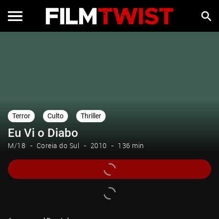
Terror
Culto
Thriller
Eu Vi o Diabo
M/18
Coreia do Sul
2010
136 min