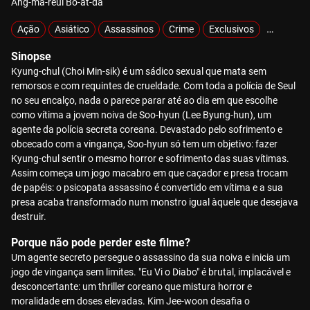
Ang-ma-reul Bo-at-da
Ação
Asiático
Assassinos
Crime
Exclusivos
Hiperviol
Sinopse
Kyung-chul (Choi Min-sik) é um sádico sexual que mata sem
remorsos e com requintes de crueldade. Com toda a polícia de Seul
no seu encalço, nada o parece parar até ao dia em que escolhe
como vítima a jovem noiva de Soo-hyun (Lee Byung-hun), um
agente da polícia secreta coreana. Devastado pelo sofrimento e
obcecado com a vingança, Soo-hyun só tem um objetivo: fazer
Kyung-chul sentir o mesmo horror e sofrimento das suas vítimas.
Assim começa um jogo macabro em que caçador e presa trocam
de papéis: o psicopata assassino é convertido em vítima e a sua
presa acaba transformado num monstro igual àquele que desejava
destruir.
Porque não pode perder este filme?
Um agente secreto persegue o assassino da sua noiva e inicia um
jogo de vingança sem limites. "Eu Vi o Diabo" é brutal, implacável e
desconcertante: um thriller coreano que mistura horror e
moralidade em doses elevadas. Kim Jee-woon desafia o