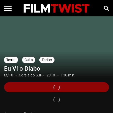
Terror
Culto
Thriller
Eu Vi o Diabo
M/18
Coreia do Sul
2010
136 min