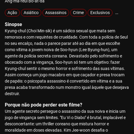
Ang-ma-reul Bo-at-da
Ação
Asiático
Assassinos
Crime
Exclusivos
Hiperviol
Sinopse
Kyung-chul (Choi Min-sik) é um sádico sexual que mata sem
remorsos e com requintes de crueldade. Com toda a polícia de Seul
no seu encalço, nada o parece parar até ao dia em que escolhe
como vítima a jovem noiva de Soo-hyun (Lee Byung-hun), um
agente da polícia secreta coreana. Devastado pelo sofrimento e
obcecado com a vingança, Soo-hyun só tem um objetivo: fazer
Kyung-chul sentir o mesmo horror e sofrimento das suas vítimas.
Assim começa um jogo macabro em que caçador e presa trocam
de papéis: o psicopata assassino é convertido em vítima e a sua
presa acaba transformado num monstro igual àquele que desejava
destruir.
Porque não pode perder este filme?
Um agente secreto persegue o assassino da sua noiva e inicia um
jogo de vingança sem limites. "Eu Vi o Diabo" é brutal, implacável e
desconcertante: um thriller coreano que mistura horror e
moralidade em doses elevadas. Kim Jee-woon desafia o