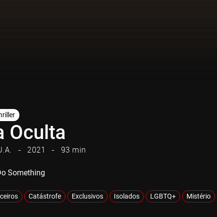
riller
a Oculta
U.A.
2021
93 min
Do Something
iceiros
Catástrofe
Exclusivos
Isolados
LGBTQ+
Mistério