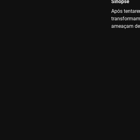
Sinopse
Após tentare
transformam-
ameaçam dest