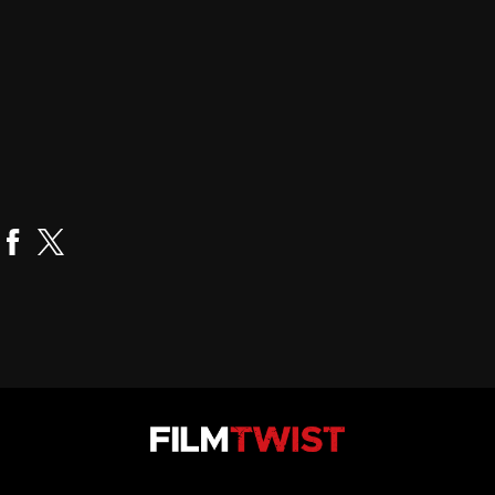
Sean King O'Grady
Realizador