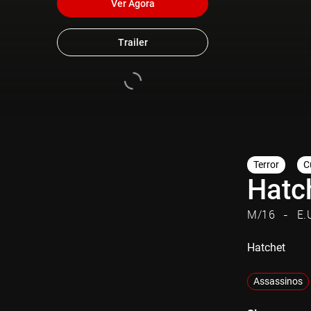
Ver Agora
Trailer
Terror
C
Hatc
M/16
E.
Hatchet
Assassinos