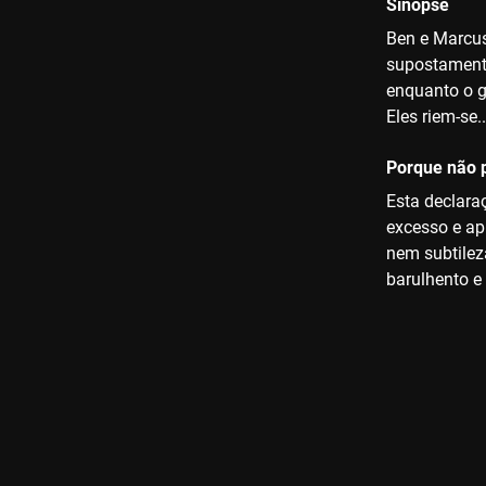
Sinopse
Ben e Marcus
supostamente
enquanto o g
Eles riem-se
Porque não p
Esta declara
excesso e ap
nem subtileza
barulhento e