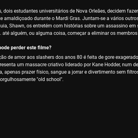
, dois estudantes universitários de Nova Orleães, decidem faz
 amaldiçoado durante o Mardi Gras. Juntam-se a vários outros t
uia, Shawn, os entretém com histórias sobre um assassino em 
... até alguém, ou alguma coisa, começar a eliminar os membros
ode perder este filme?
ção de amor aos slashers dos anos 80 é feita de gore exagerad
resenta um massacre criativo liderado por Kane Hodder, num des
, apenas prazer físico, sangue a jorrar e divertimento sem filtro
 orgulhosamente "old school".