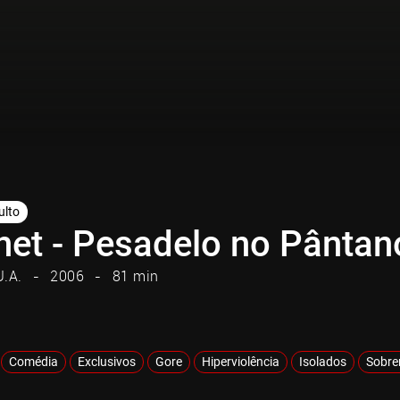
ulto
het - Pesadelo no Pântan
U.A.
2006
81 min
Comédia
Exclusivos
Gore
Hiperviolência
Isolados
Sobre