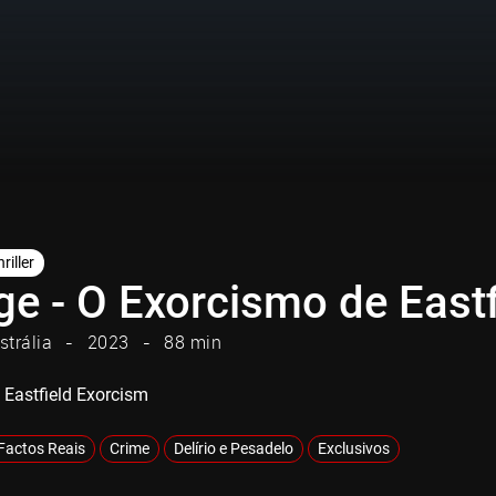
riller
ge - O Exorcismo de Eastf
strália
2023
88 min
 Eastfield Exorcism
Factos Reais
Crime
Delírio e Pesadelo
Exclusivos