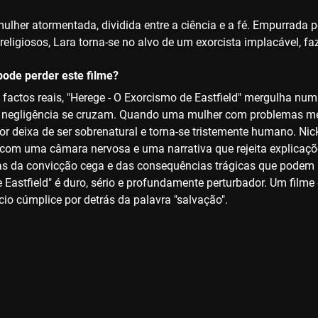
ulher atormentada, dividida entre a ciência e a fé. Empurrada
religiosos, Lara torna-se no alvo de um exorcista implacável, f
ode perder este filme?
 factos reais, "Herege - O Exorcismo de Eastfield" mergulha nu
 a negligência se cruzam. Quando uma mulher com problemas me
error deixa de ser sobrenatural e torna-se tristemente humano. 
com uma câmara nervosa e uma narrativa que rejeita explicaçõ
mas da convicção cega e das consequências trágicas que podem re
 Eastfield" é duro, sério e profundamente perturbador. Um filme
cio cúmplice por detrás da palavra "salvação".