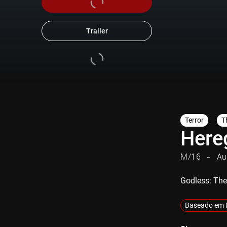
Trailer
Terror
Th
Here
M/16
Au
Godless: The
Baseado em 