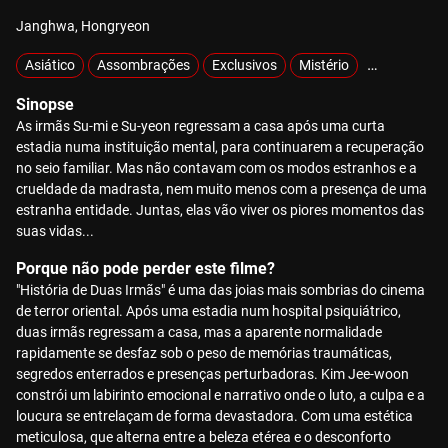
Janghwa, Hongryeon
Asiático
Assombrações
Exclusivos
Mistério
Sobrenatura
Sinopse
As irmãs Su-mi e Su-yeon regressam a casa após uma curta
estadia numa instituição mental, para continuarem a recuperação
no seio familiar. Mas não contavam com os modos estranhos e a
crueldade da madrasta, nem muito menos com a presença de uma
estranha entidade. Juntas, elas vão viver os piores momentos das
suas vidas...
Porque não pode perder este filme?
"História de Duas Irmãs" é uma das joias mais sombrias do cinema
de terror oriental. Após uma estadia num hospital psiquiátrico,
duas irmãs regressam a casa, mas a aparente normalidade
rapidamente se desfaz sob o peso de memórias traumáticas,
segredos enterrados e presenças perturbadoras. Kim Jee-woon
constrói um labirinto emocional e narrativo onde o luto, a culpa e a
loucura se entrelaçam de forma devastadora. Com uma estética
meticulosa, que alterna entre a beleza etérea e o desconforto