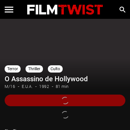
Terror
Thriller
Culto
O Assassino de Hollywood
M/16
E.U.A.
1992
81 min