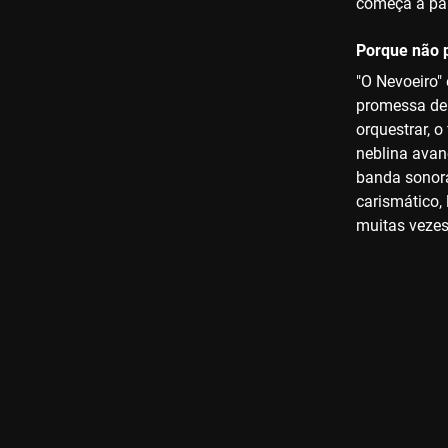
começa a pai
Porque não p
"O Nevoeiro"
promessa de 
orquestrar, 
neblina avan
banda sonora
carismático,
muitas vezes