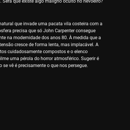
 Será que existe algo maligno oculto no nevoeiro?
atural que invade uma pacata vila costeira com a
sfera precisa que só John Carpenter consegue
nte na modernidade dos anos 80. À medida que a
tensão cresce de forma lenta, mas implacável. A
ntos cuidadosamente compostos e o elenco
ilme uma pérola do horror atmosférico. Sugerir é
o se vê é precisamente o que nos persegue.