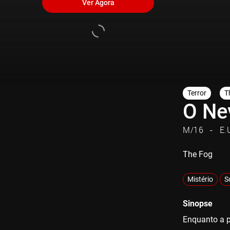
Ver Agora
Terror
Th
O Ne
M/16
E.
The Fog
Mistério
S
Sinopse
Enquanto a p