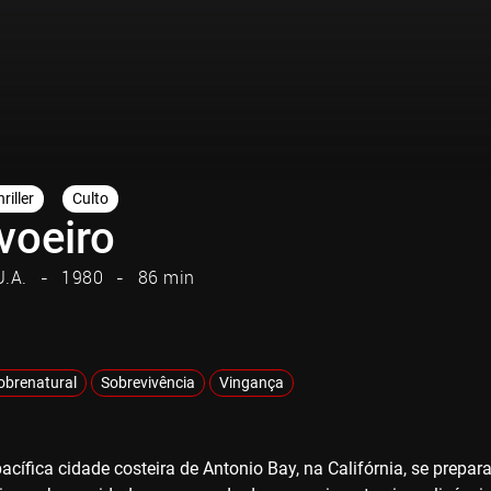
riller
Culto
voeiro
U.A.
1980
86 min
obrenatural
Sobrevivência
Vingança
acífica cidade costeira de Antonio Bay, na Califórnia, se prepar