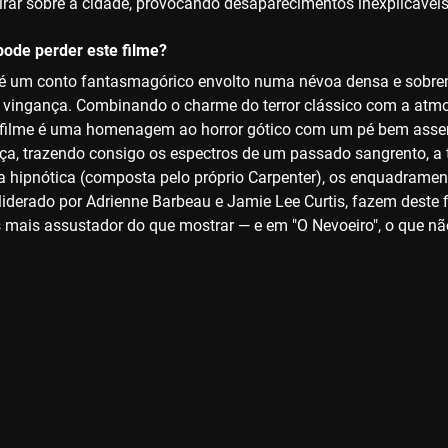
rar sobre a cidade, provocando desaparecimentos inexplicáveis.
ode perder este filme?
 é um conto fantasmagórico envolto numa névoa densa e sobren
vingança. Combinando o charme do terror clássico com a atmo
o filme é uma homenagem ao horror gótico com um pé bem asse
ça, trazendo consigo os espectros de um passado sangrento, a 
 hipnótica (composta pelo próprio Carpenter), os enquadrame
 liderado por Adrienne Barbeau e Jamie Lee Curtis, fazem deste f
 mais assustador do que mostrar — e em "O Nevoeiro", o que nã