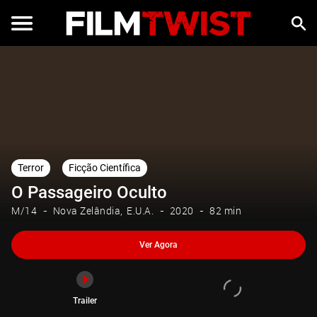
Ver Agora
Trailer
Terror
Ficção Científica
O Passageiro Oculto
M/14
Nova Zelândia
E.U.A.
2020
82 min
Ver Agora
Trailer