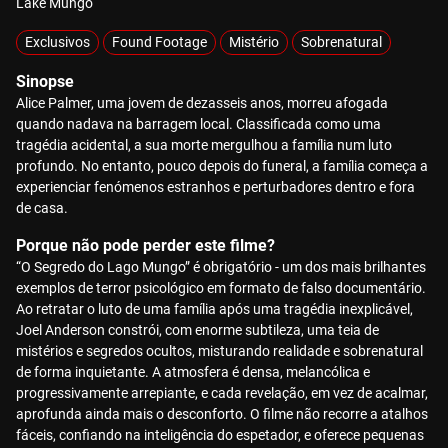
Lake Mungo
Exclusivos
Found Footage
Mistério
Sobrenatural
Sinopse
Alice Palmer, uma jovem de dezasseis anos, morreu afogada
quando nadava na barragem local. Classificada como uma
tragédia acidental, a sua morte mergulhou a família num luto
profundo. No entanto, pouco depois do funeral, a família começa a
experienciar fenómenos estranhos e perturbadores dentro e fora
de casa.
Porque não pode perder este filme?
“O Segredo do Lago Mungo” é obrigatório - um dos mais brilhantes
exemplos de terror psicológico em formato de falso documentário.
Ao retratar o luto de uma família após uma tragédia inexplicável,
Joel Anderson constrói, com enorme subtileza, uma teia de
mistérios e segredos ocultos, misturando realidade e sobrenatural
de forma inquietante. A atmosfera é densa, melancólica e
progressivamente arrepiante, e cada revelação, em vez de acalmar,
aprofunda ainda mais o desconforto. O filme não recorre a atalhos
fáceis, confiando na inteligência do espetador, e oferece pequenas