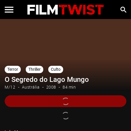
Terror
Thriller
Culto
O Segredo do Lago Mungo
M/12
Austrália
2008
84 min