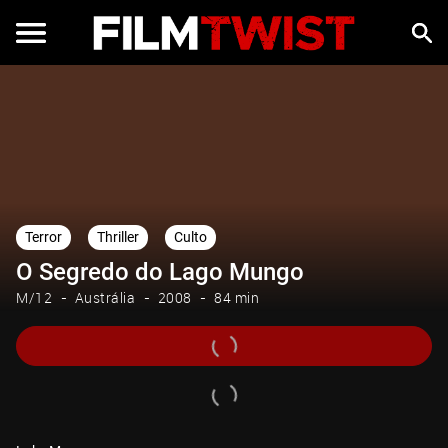
Terror
Thriller
Culto
O Segredo do Lago Mungo
M/12
Austrália
2008
84 min