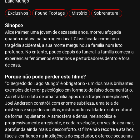
Lake Mungo
Exclusivos
Found Footage
Mistério
Sobrenatural
Sinopse
Alice Palmer, uma jovem de dezasseis anos, morreu afogada
quando nadava na barragem local. Classificada como uma
tragédia acidental, a sua morte mergulhou a família num luto
profundo. No entanto, pouco depois do funeral, a família começa a
experienciar fenómenos estranhos e perturbadores dentro e fora
de casa.
Porque não pode perder este filme?
“O Segredo do Lago Mungo” é obrigatório - um dos mais brilhantes
exemplos de terror psicológico em formato de falso documentário.
Ao retratar o luto de uma família após uma tragédia inexplicável,
Joel Anderson constrói, com enorme subtileza, uma teia de
mistérios e segredos ocultos, misturando realidade e sobrenatural
de forma inquietante. A atmosfera é densa, melancólica e
progressivamente arrepiante, e cada revelação, em vez de acalmar,
aprofunda ainda mais o desconforto. O filme não recorre a atalhos
fáceis, confiando na inteligência do espetador, e oferece pequenas