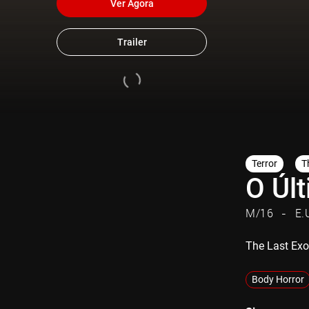
Ver Agora
Trailer
Terror
Th
O Úl
M/16
E.
The Last Ex
Body Horror