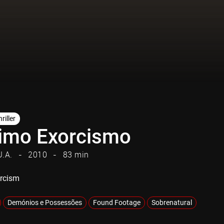
riller
timo Exorcismo
U.A.
2010
83 min
orcism
Demónios e Possessões
Found Footage
Sobrenatural