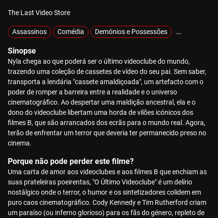
The Last Video Store
Assassinos
Comédia
Demónios e Possessões
Exclusivos
Sinopse
Nyla chega ao que poderá ser o último videoclube do mundo,
trazendo uma coleção de cassetes de vídeo do seu pai. Sem saber,
transporta a lendária "cassete amaldiçoada", um artefacto com o
poder de romper a barreira entre a realidade e o universo
cinematográfico. Ao despertar uma maldição ancestral, ela e o
dono do videoclube libertam uma horda de vilões icónicos dos
filmes B, que são arrancados dos ecrãs para o mundo real. Agora,
terão de enfrentar um terror que deveria ter permanecido preso no
cinema.
Porque não pode perder este filme?
Uma carta de amor aos videoclubes e aos filmes B que enchiam as
suas prateleiras poeirentas, "O Último Videoclube" é um delírio
nostálgico onde o terror, o humor e os sintetizadores colidem em
puro caos cinematográfico. Cody Kennedy e Tim Rutherford criam
um paraíso (ou inferno glorioso) para os fãs do género, repleto de