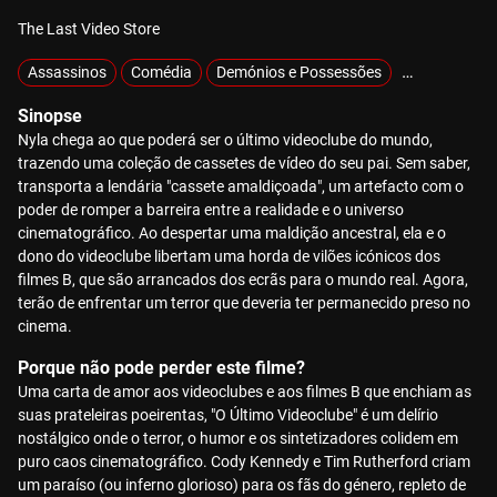
The Last Video Store
Assassinos
Comédia
Demónios e Possessões
Exclusivos
Sinopse
Nyla chega ao que poderá ser o último videoclube do mundo,
trazendo uma coleção de cassetes de vídeo do seu pai. Sem saber,
transporta a lendária "cassete amaldiçoada", um artefacto com o
poder de romper a barreira entre a realidade e o universo
cinematográfico. Ao despertar uma maldição ancestral, ela e o
dono do videoclube libertam uma horda de vilões icónicos dos
filmes B, que são arrancados dos ecrãs para o mundo real. Agora,
terão de enfrentar um terror que deveria ter permanecido preso no
cinema.
Porque não pode perder este filme?
Uma carta de amor aos videoclubes e aos filmes B que enchiam as
suas prateleiras poeirentas, "O Último Videoclube" é um delírio
nostálgico onde o terror, o humor e os sintetizadores colidem em
puro caos cinematográfico. Cody Kennedy e Tim Rutherford criam
um paraíso (ou inferno glorioso) para os fãs do género, repleto de